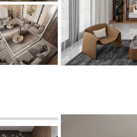
 NỘI THẤT PHONG CÁCH
LUXURY
 NỘI THẤT PHÒNG KHÁCH
CỔ ĐIỀN / CỔ ĐIỂN