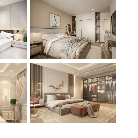
HẤT BẾP HIỆN ĐẠI
GỦ -03
NỘI THẤT PHÒNG NGỦ -01