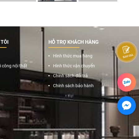
 TÔI
HỖ TRỢ KHÁCH HÀNG
Hình thức mua hàng
i công nội thất
Hình thức vận chuyển
Chính sách đổi trả
Chính sách bảo hành