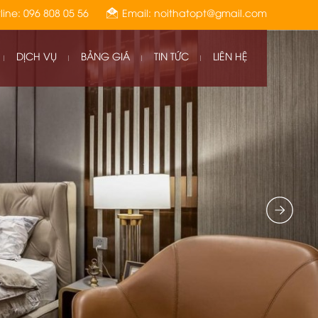
line: 096 808 05 56
Email: noithatopt@gmail.com
DỊCH VỤ
BẢNG GIÁ
TIN TỨC
LIÊN HỆ