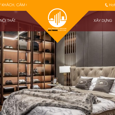
CH ĐÃ ĐỒNG HÀNH VỚI AN PHƯỚC TRONG THỜI GIAN QUA
Hot
 NỘI THẤT
XÂY DỰNG