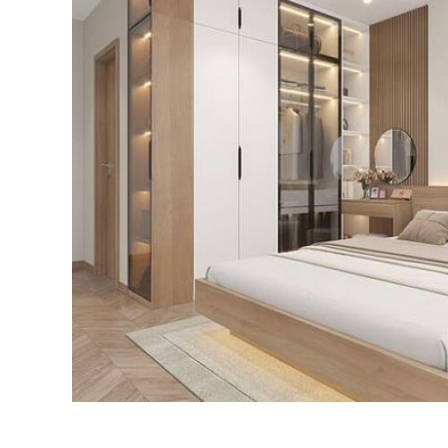
NỘI THẤT BẾP GỖ ÓC CHÓ
NỘI T