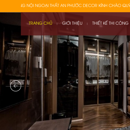
HẤT AN PHƯỚC DECOR KÍNH CHÀO QUÝ KHÁCH, CÁM ƠN QUÝ KHÁ
TRANG CHỦ
GIỚI THIỆU
THIẾT KẾ THI CÔNG