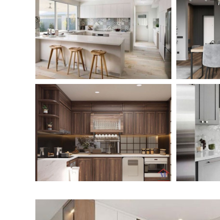
NỘI THẤT BẾP CHẤT LIỆU GỖ CÔNG
NGHIỆP - HIỆN ĐẠI - ACRYLIC
NỘ