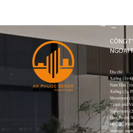
CÔNG TY
NGOẠI 
Địa chỉ:
Xưởng (1): 
Nam Đàn , tỉ
Xưởng (2): P
Showroom (1
Thành phố V
Showroom (2
Đàn, huyện 
Hotline: 096
Website: anp