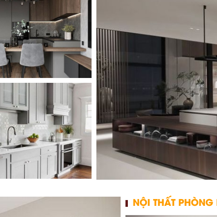
THIẾT KẾ NỘI 
I THẤT BẾP S NHỎ
NỘI THẤT PHÒNG