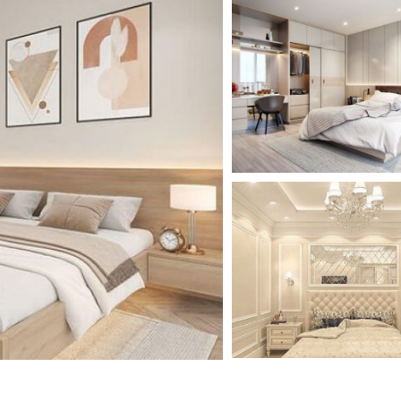
HẤT BẾP TÂN CỔ ĐIỂN
Gỗ Công Nghiệp có bền không
NỘI T
Cùng chúng tôi tìm hiểu gỗ công
NỘI THẤT PHÒNG N
nghiệp và gỗ tự nhiên qua bài viết
dươi đây để phân...