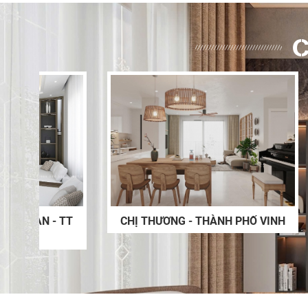
C
 TT
CHỊ THƯƠNG - THÀNH PHỐ VINH
GIƯỜNG
NỘI THẤT PHÒNG NGỦ