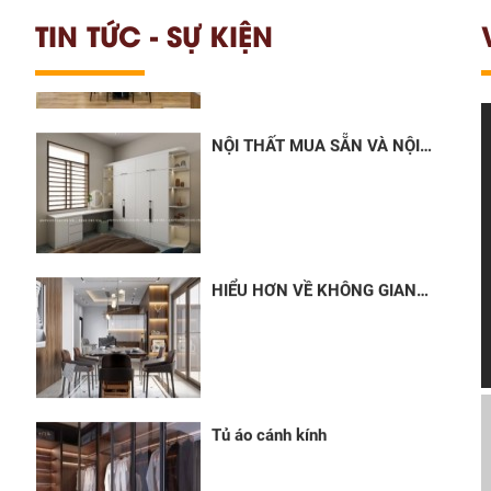
MẪU THIẾT KẾ PHÒNG KHÁCH ẤN
HƯỚNG THIẾT...
TƯỢNG CHO MỌI GIA ĐÌNH
TIN TỨC - SỰ KIỆN
NỘI THẤT MUA SẴN VÀ NỘI
THẤT THIẾT KẾ NÓ KHÁC
NHAU...
HIỂU HƠN VỀ KHÔNG GIAN
PHÒNG KHÁCH VÀ CÁC XU
HƯỚNG THIẾT...
Tủ áo cánh kính