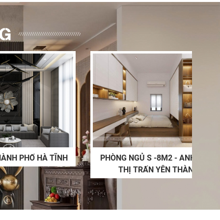
NG
 TÂN CỔ
NỘI THẤT PHÒNG NGỦ -02
HÀ TĨNH
PHÒNG NGỦ S -8M2 - ANH DUY -
C
THỊ TRẤN YÊN THÀNH