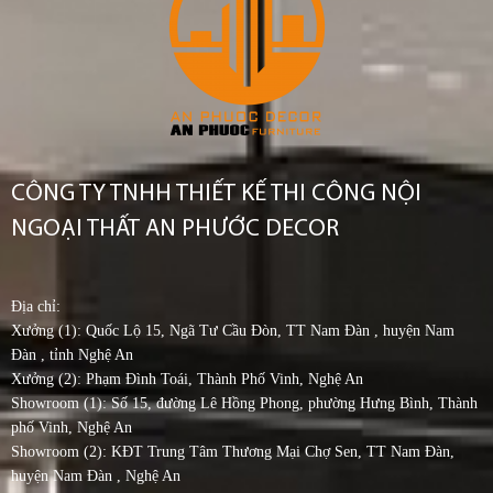
CÔNG TY TNHH THIẾT KẾ THI CÔNG NỘI
NGOẠI THẤT AN PHƯỚC DECOR
Địa chỉ:
Xưởng (1): Quốc Lộ 15, Ngã Tư Cầu Đòn, TT Nam Đàn , huyện Nam
Đàn , tỉnh Nghệ An
Xưởng (2): Phạm Đình Toái, Thành Phố Vinh, Nghệ An
Showroom (1): Số 15, đường Lê Hồng Phong, phường Hưng Bình, Thành
phố Vinh, Nghệ An
Showroom (2): KĐT Trung Tâm Thương Mại Chợ Sen, TT Nam Đàn,
huyện Nam Đàn , Nghệ An