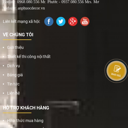
Hotline: 0968.080.556 Mr. Phước - 0937.080.556 Mrs. Mơ
Website: anphuocdecor.vn
Liên kết mạng xã hội:
VỀ CHÚNG TÔI
Giới thiệu
Thiết kế thi công nội thất
Dịch vụ
Bảng giá
Tin tức
Liên hệ
HỖ TRỢ KHÁCH HÀNG
Hình thức mua hàng