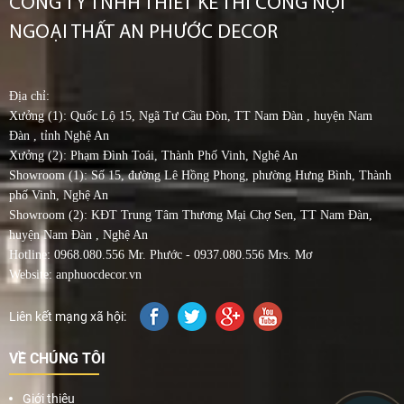
CÔNG TY TNHH THIẾT KẾ THI CÔNG NỘI
NGOẠI THẤT AN PHƯỚC DECOR
Địa chỉ:
Xưởng (1): Quốc Lộ 15, Ngã Tư Cầu Đòn, TT Nam Đàn , huyện Nam
Đàn , tỉnh Nghệ An
Xưởng (2): Phạm Đình Toái, Thành Phố Vinh, Nghệ An
Showroom (1): Số 15, đường Lê Hồng Phong, phường Hưng Bình, Thành
phố Vinh, Nghệ An
Showroom (2): KĐT Trung Tâm Thương Mại Chợ Sen, TT Nam Đàn,
huyện Nam Đàn , Nghệ An
Hotline: 0968.080.556 Mr. Phước - 0937.080.556 Mrs. Mơ
Website: anphuocdecor.vn
Liên kết mạng xã hội:
VỀ CHÚNG TÔI
Giới thiệu