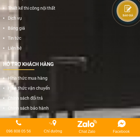
Thiết kế thi công nội thất
Dịch vụ
Bảng giá
Tin tức
Liên hệ
HỖ TRỢ KHÁCH HÀNG
Hình thức mua hàng
Hình thức vận chuyển
Chính sách đổi trả
Chính sách bảo hành
">
096 808 05 56
Chỉ đường
Chat Zalo
Facebook
2020 Copyright © CÔNG TY TNHH THIẾT KẾ THI CÔNG NỘI NGOẠI THẤT
AN PHƯỚC DECOR