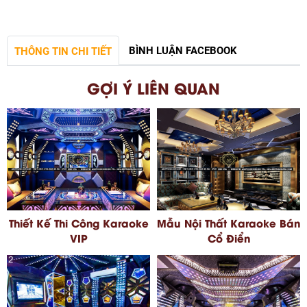
BÌNH LUẬN FACEBOOK
THÔNG TIN CHI TIẾT
GỢI Ý LIÊN QUAN
Thiết Kế Thi Công Karaoke
Mẫu Nội Thất Karaoke Bán
VIP
Cổ Điển