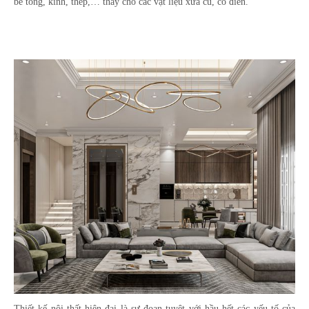
bê tông, kính, thép,… thay cho các vật liệu xưa cũ, cổ điển.
Thiết kế nội thất hiện đại là sự đoạn tuyệt với hầu hết các yếu tố của