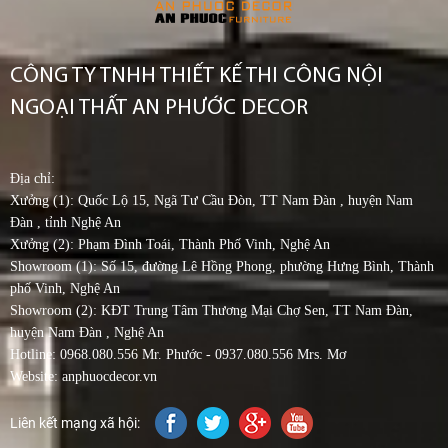
CÔNG TY TNHH THIẾT KẾ THI CÔNG NỘI
NGOẠI THẤT AN PHƯỚC DECOR
Địa chỉ:
Xưởng (1): Quốc Lộ 15, Ngã Tư Cầu Đòn, TT Nam Đàn , huyện Nam
Đàn , tỉnh Nghệ An
Xưởng (2): Phạm Đình Toái, Thành Phố Vinh, Nghệ An
Showroom (1): Số 15, đường Lê Hồng Phong, phường Hưng Bình, Thành
phố Vinh, Nghệ An
Showroom (2): KĐT Trung Tâm Thương Mại Chợ Sen, TT Nam Đàn,
huyện Nam Đàn , Nghệ An
Hotline: 0968.080.556 Mr. Phước - 0937.080.556 Mrs. Mơ
Website: anphuocdecor.vn
Liên kết mạng xã hội: