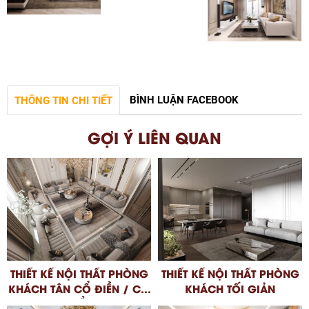
BÌNH LUẬN FACEBOOK
THÔNG TIN CHI TIẾT
GỢI Ý LIÊN QUAN
THIẾT KẾ NỘI THẤT PHÒNG
THIẾT KẾ NỘI THẤT PHÒNG
KHÁCH TÂN CỔ ĐIỀN / CỔ
KHÁCH TỐI GIẢN
ĐIỂN