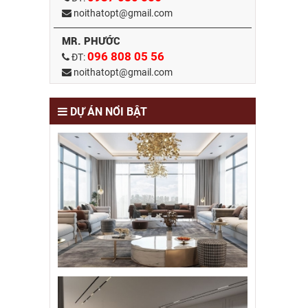
noithatopt@gmail.com
MR. PHƯỚC
096 808 05 56
ĐT:
noithatopt@gmail.com
DỰ ÁN NỔI BẬT