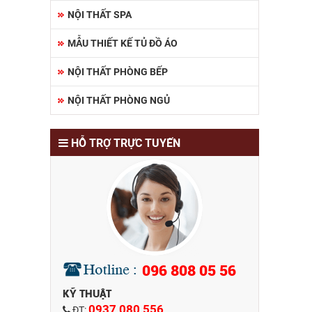
NỘI THẤT SPA
MẪU THIẾT KẾ TỦ ĐỒ ÁO
NỘI THẤT PHÒNG BẾP
NỘI THẤT PHÒNG NGỦ
HỖ TRỢ TRỰC TUYẾN
096 808 05 56
KỸ THUẬT
0937 080 556
ĐT: