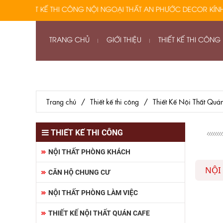
IẾT KẾ THI CÔNG NỘI NGOẠI THẤT AN PHƯỚC DECOR KÍNH CHÀO
TRANG CHỦ
GIỚI THIỆU
THIẾT KẾ THI CÔNG
Trang chủ
/
Thiết kế thi công
/
Thiết Kế Nội Thất Quá
THIẾT KẾ THI CÔNG
NỘI THẤT PHÒNG KHÁCH
NỘI
CĂN HỘ CHUNG CƯ
NỘI THẤT PHÒNG LÀM VIỆC
THIẾT KẾ NỘI THẤT QUÁN CAFE