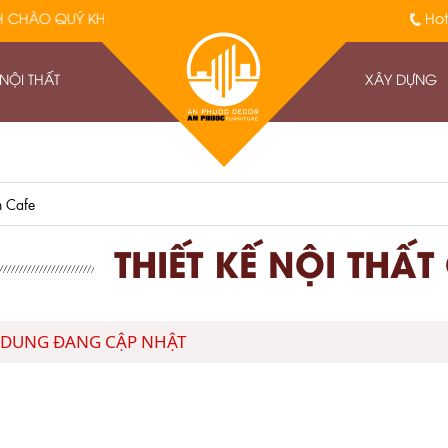
 QUÝ KHÁCH, CÁM ƠN QUÝ KHÁCH ĐÃ ĐỒNG HÀNH VỚI AN PHƯỚC
Hot
 NỘI THẤT
XÂY DỰNG
n Cafe
THIẾT KẾ NỘI THẤ
 DUNG ĐANG CẬP NHẬT