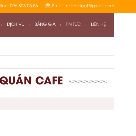
 TRONG THỜI GIAN QUA
line: 096 808 05 56
Email: noithatopt@gmail.com
DỊCH VỤ
BẢNG GIÁ
TIN TỨC
LIÊN HỆ
T QUÁN CAFE