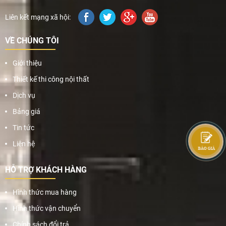
Liên kết mạng xã hội:
VỀ CHÚNG TÔI
Giới thiệu
Thiết kế thi công nội thất
Dịch vụ
Bảng giá
Tin tức
Liên hệ
HỖ TRỢ KHÁCH HÀNG
Hình thức mua hàng
Hình thức vận chuyển
Chính sách đổi trả