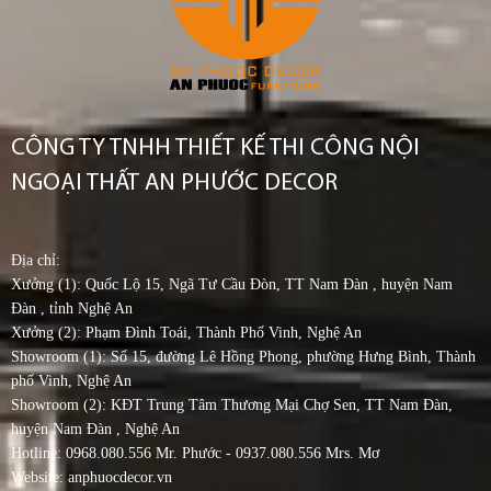
CÔNG TY TNHH THIẾT KẾ THI CÔNG NỘI
NGOẠI THẤT AN PHƯỚC DECOR
Địa chỉ:
Xưởng (1): Quốc Lộ 15, Ngã Tư Cầu Đòn, TT Nam Đàn , huyện Nam
Đàn , tỉnh Nghệ An
Xưởng (2): Phạm Đình Toái, Thành Phố Vinh, Nghệ An
Showroom (1): Số 15, đường Lê Hồng Phong, phường Hưng Bình, Thành
phố Vinh, Nghệ An
Showroom (2): KĐT Trung Tâm Thương Mại Chợ Sen, TT Nam Đàn,
huyện Nam Đàn , Nghệ An
Hotline: 0968.080.556 Mr. Phước - 0937.080.556 Mrs. Mơ
Website: anphuocdecor.vn