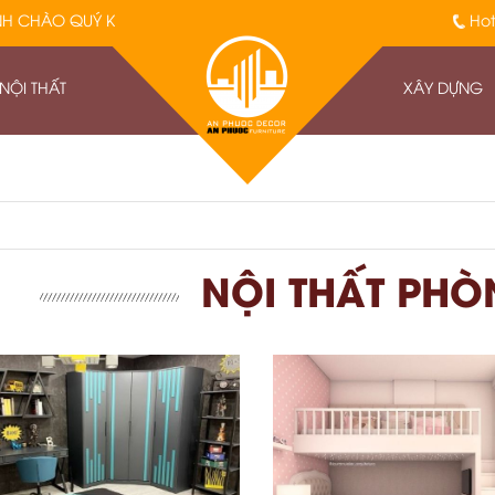
 QUÝ KHÁCH, CÁM ƠN QUÝ KHÁCH ĐÃ ĐỒNG HÀNH VỚI AN PHƯỚC
Hot
 NỘI THẤT
XÂY DỰNG
NỘI THẤT PH