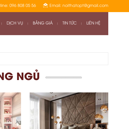
 TRONG THỜI GIAN QUA
line: 096 808 05 56
Email: noithatopt@gmail.com
DỊCH VỤ
BẢNG GIÁ
TIN TỨC
LIÊN HỆ
ÒNG NGỦ