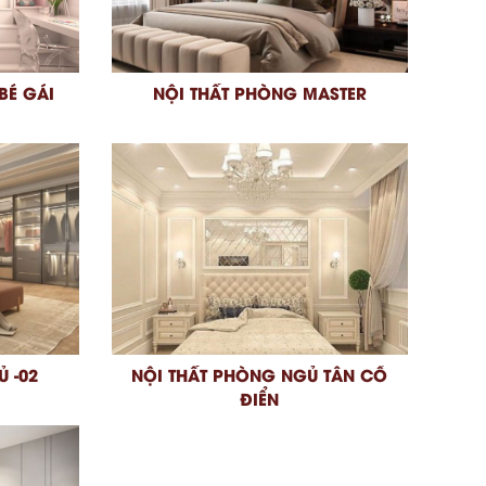
BÉ GÁI
NỘI THẤT PHÒNG MASTER
 -02
NỘI THẤT PHÒNG NGỦ TÂN CỔ
ĐIỂN