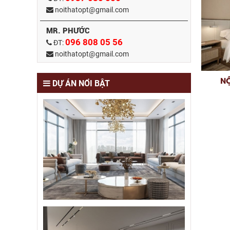
noithatopt@gmail.com
MR. PHƯỚC
096 808 05 56
ĐT:
noithatopt@gmail.com
NỘ
DỰ ÁN NỔI BẬT