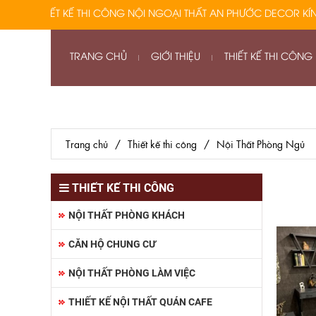
ẾT KẾ THI CÔNG NỘI NGOẠI THẤT AN PHƯỚC DECOR KÍNH CHÀO
TRANG CHỦ
GIỚI THIỆU
THIẾT KẾ THI CÔNG
Trang chủ
/
Thiết kế thi công
/
Nội Thất Phòng Ngủ
THIẾT KẾ THI CÔNG
NỘI THẤT PHÒNG KHÁCH
CĂN HỘ CHUNG CƯ
NỘI THẤT PHÒNG LÀM VIỆC
THIẾT KẾ NỘI THẤT QUÁN CAFE