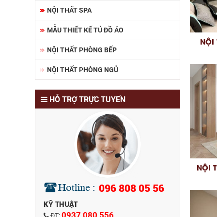
NỘI THẤT SPA
MẪU THIẾT KẾ TỦ ĐỒ ÁO
NỘI
NỘI THẤT PHÒNG BẾP
NỘI THẤT PHÒNG NGỦ
HỖ TRỢ TRỰC TUYẾN
NỘI 
096 808 05 56
KỸ THUẬT
0937 080 556
ĐT: