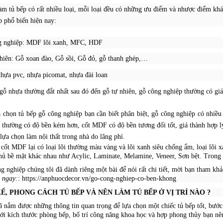
làm tủ bếp có rất nhiều loại, mỗi loại đều có những ưu điểm và nhược điểm kh
p phổ biến hiện nay:
g nghiệp: MDF lõi xanh, MFC, HDF
hiên: Gỗ xoan đào, Gỗ sồi, Gỗ đỏ, gỗ thanh ghép,…
hựa pvc, nhựa picomat, nhựa đài loan
gỗ nhựa thường đắt nhất sau đó đến gỗ tự nhiên, gỗ công nghiệp thường có g
 chọn tủ bếp gỗ công nghiệp bạn cần biết phân biệt, gỗ công nghiệp có nh
thường có độ bền kém hơn, cốt MDF có độ bền tương đối tốt, giá thành hợp lý
 lựa chọn làm nội thất trong nhà do lãng phí.
cốt MDF lại có loại lõi thường màu vàng và lõi xanh siêu chống ẩm, loại lõi x
phủ bề mặt khác nhau như Acylic, Laminate, Melamine, Veneer, Sơn bệt. Trong 
g nghiệp chúng tôi đã dành riêng một bài để nói rất chi tiết, mời bạn tham khả
 ngay:
:
https://anphuocdecor.vn/go-cong-nghiep-co-ben-khong
Ế, PHONG CÁCH TỦ BẾP VÀ NÊN LÀM TỦ BẾP Ở VỊ TRÍ NÀO ?
ã nắm được những thông tin quan trọng để lựa chọn một chiếc tủ bếp tốt, bước 
ới kích thước phòng bếp, bố trí công năng khoa học và hợp phong thủy bạn nên 