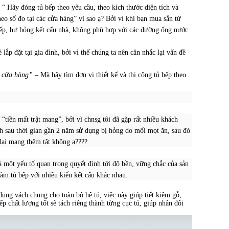
 Hãy đóng tủ bếp theo yêu cầu, theo kích thước diện tích và
o số đo tại các cửa hàng” vì sao ạ? Bởi vì khi bạn mua sẵn từ
 bếp, hư hỏng kết cấu nhà, không phù hợp với các đường ống nước
ắp đặt tại gia đình, bởi vì thế chúng ta nên cân nhắc lại vấn đề
ài cửa hàng” –
Mà hãy tìm đơn vị thiết kế và thi công tủ bếp theo
 “tiền mất trật mang”, bởi vì chnsg tôi đã gặp rất nhiều khách
nh sau thời gian gần 2 năm sử dụng bị hỏng do mối mọt ăn, sau đó
 lại mang thêm tật không ạ????
 một yếu tố quan trọng quyết định tới độ bền, vững chắc của sản
làm tủ bếp với nhiều kiểu kết cấu khác nhau.
dụng vách chung cho toàn bộ hệ tủ, việc này giúp tiết kiệm gỗ,
ếp chất lượng tốt sẽ tách riêng thành từng cục tủ, giúp nhân đôi