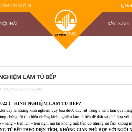
HÁCH ĐÃ ĐỒNG HÀNH VỚI AN PHƯỚC TRONG THỜI GIAN QUA
Hot
 NỘI THẤT
XÂY DỰNG
 NGHIỆM LÀM TỦ BẾP
 : 01/07/2023 - 10:25 AM
2022 } - KINH NGHIỆM LÀM TỦ BẾP?
dưới đây là những kinh nghiệm quý báu được đúc rút trong 6 năm làm qua hàn
ùng chúng tôi tìm hiểu những kinh nghiệm làm tủ bếp để thật sự phù hợp với n
ẹp – sang – tiện ích – tiện nghi mà lại không mất tiền do những sai lầm không
NG TỦ BẾP THEO DIỆN TÍCH, KHÔNG GIAN PHÙ HỢP VỚI NGÔI 